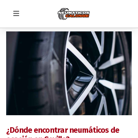
Montaje Neumáticos en Sevilla
Mecánica rápida
Equilibrado de ruedas
Alineado de dirección
¿Dónde encontrar neumáticos de
TIENDA ONLINE