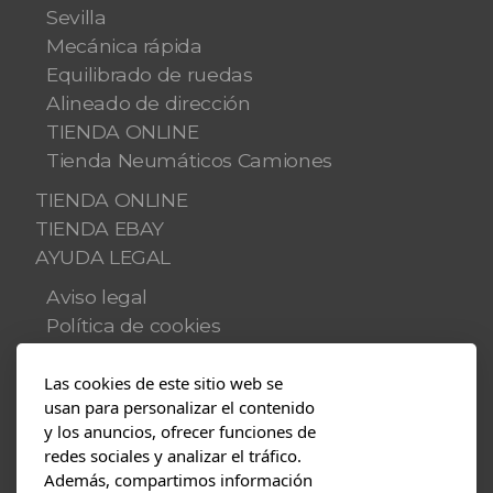
Sevilla
Mecánica rápida
Equilibrado de ruedas
Alineado de dirección
TIENDA ONLINE
Tienda Neumáticos Camiones
TIENDA ONLINE
TIENDA EBAY
AYUDA LEGAL
Aviso legal
Política de cookies
Política de privacidad
Las cookies de este sitio web se
Multimedia
usan para personalizar el contenido
y los anuncios, ofrecer funciones de
Blog
redes sociales y analizar el tráfico.
Fotos
Además, compartimos información
Vídeos