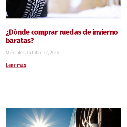
Fotos
Vídeos
¿Dónde comprar ruedas de invierno
baratas?
PRESUPUESTOS
Miércoles, Octubre 22, 2025
Dónde estamos
Leer más