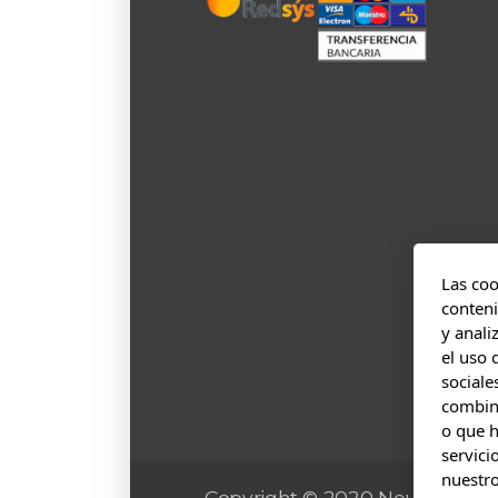
Las coo
conteni
y anali
el uso 
sociale
combin
o que h
servici
nuestro
Copyright © 2020 Neumáticos 