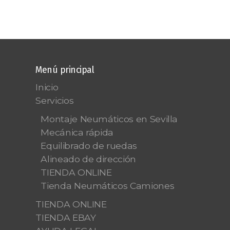
Menú principal
Inicio
Servicios
Montaje Neumáticos en Sevilla
Mecánica rápida
Equilibrado de ruedas
Alineado de dirección
TIENDA ONLINE
Tienda Neumáticos Camiones
TIENDA ONLINE
TIENDA EBAY