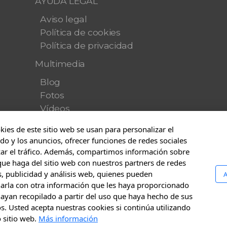
AYUDA LEGAL
Aviso legal
Política de cookies
Política de privacidad
Multimedia
Blog
Fotos
Vídeos
Contacto
kies de este sitio web se usan para personalizar el
do y los anuncios, ofrecer funciones de redes sociales
PRESUPUESTOS
zar el tráfico. Además, compartimos información sobre
Dónde estamos
que haga del sitio web con nuestros partners de redes
s, publicidad y análisis web, quienes pueden
A
arla con otra información que les haya proporcionado
ayan recopilado a partir del uso que haya hecho de sus
os. Usted acepta nuestras cookies si continúa utilizando
 sitio web.
Más información
Calonge - Todos los derechos