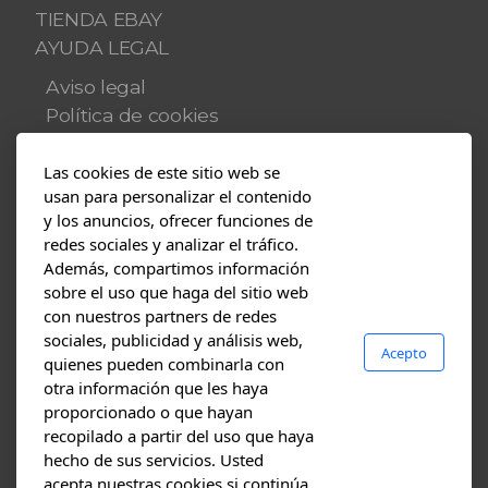
TIENDA EBAY
AYUDA LEGAL
Aviso legal
Política de cookies
Política de privacidad
Las cookies de este sitio web se
Multimedia
usan para personalizar el contenido
y los anuncios, ofrecer funciones de
Blog
redes sociales y analizar el tráfico.
Fotos
Además, compartimos información
Vídeos
sobre el uso que haga del sitio web
con nuestros partners de redes
Contacto
sociales, publicidad y análisis web,
Acepto
PRESUPUESTOS
quienes pueden combinarla con
Dónde estamos
otra información que les haya
proporcionado o que hayan
recopilado a partir del uso que haya
hecho de sus servicios. Usted
Nuestro blog
acepta nuestras cookies si continúa