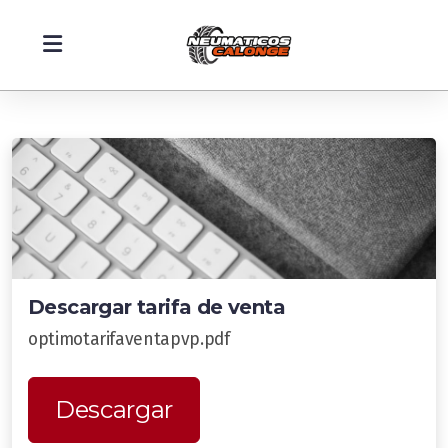
Montaje Neumáticos en Sevilla
Descargar tarifa de venta
Mecánica rápida
optimotarifaventapvp.pdf
Equilibrado de ruedas
Alineado de dirección
Descargar
TIENDA ONLINE