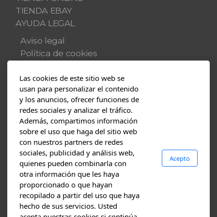
TIENDA EBAY
AYUDA LEGAL
Aviso legal
Política de cookies
Política de privacidad
Las cookies de este sitio web se
Multimedia
usan para personalizar el contenido
y los anuncios, ofrecer funciones de
Blog
redes sociales y analizar el tráfico.
Fotos
Además, compartimos información
Vídeos
sobre el uso que haga del sitio web
con nuestros partners de redes
Contacto
sociales, publicidad y análisis web,
Acepto
PRESUPUESTOS
quienes pueden combinarla con
Dónde estamos
otra información que les haya
proporcionado o que hayan
recopilado a partir del uso que haya
hecho de sus servicios. Usted
Nuestro blog
acepta nuestras cookies si continúa