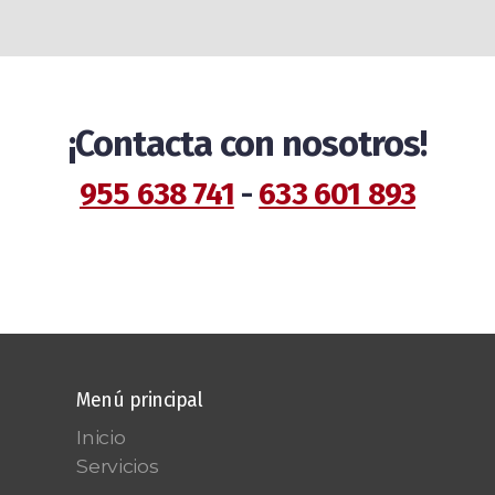
¡Contacta con nosotros!
955 638 741
-
633 601 893
Menú principal
Inicio
Servicios