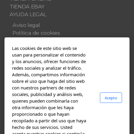
TIENDA EBAY
AYUDA LEGAL
Aviso legal
Política de cookies
Política de privacidad
Las cookies de este sitio web se
Multimedia
usan para personalizar el contenido
y los anuncios, ofrecer funciones de
Blog
redes sociales y analizar el tráfico.
Fotos
Además, compartimos información
Vídeos
sobre el uso que haga del sitio web
con nuestros partners de redes
Contacto
sociales, publicidad y análisis web,
Acepto
PRESUPUESTOS
quienes pueden combinarla con
Dónde estamos
otra información que les haya
proporcionado o que hayan
recopilado a partir del uso que haya
hecho de sus servicios. Usted
Nuestro blog
acepta nuestras cookies si continúa