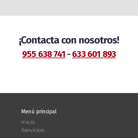
¡Contacta con nosotros!
955 638 741
-
633 601 893
Menú principal
Inicio
Servicios