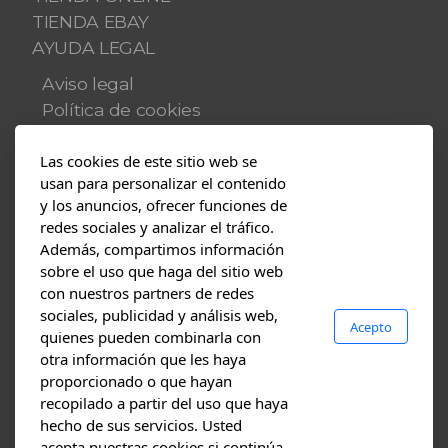
TIENDA EBAY
AYUDA LEGAL
Aviso legal
Política de cookies
Política de privacidad
Las cookies de este sitio web se
Multimedia
usan para personalizar el contenido
y los anuncios, ofrecer funciones de
Blog
redes sociales y analizar el tráfico.
Fotos
Además, compartimos información
Vídeos
sobre el uso que haga del sitio web
con nuestros partners de redes
Contacto
sociales, publicidad y análisis web,
Acepto
PRESUPUESTOS
quienes pueden combinarla con
Dónde estamos
otra información que les haya
proporcionado o que hayan
recopilado a partir del uso que haya
hecho de sus servicios. Usted
Nuestro blog
acepta nuestras cookies si continúa